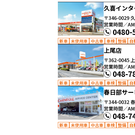
久喜インタ
〒346-0029
久
営業時間／AM10
0480-
新車
未使用車
中古車
車検
整備
自
上尾店
〒362-0045
上
営業時間／AM10
048-7
新車
未使用車
中古車
車検
整備
自
春日部サー
〒344-0032
春
営業時間／AM10
048-7
新車
未使用車
中古車
車検
整備
自