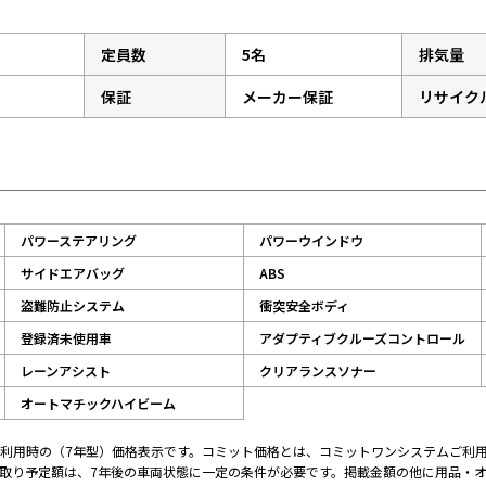
定員数
5名
排気量
保証
メーカー保証
リサイク
パワーステアリング
パワーウインドウ
サイドエアバッグ
ABS
盗難防止システム
衝突安全ボディ
登録済未使用車
アダプティブクルーズコントロール
レーンアシスト
クリアランスソナー
オートマチックハイビーム
利用時の（7年型）価格表示です。コミット価格とは、コミットワンシステムご利用
取り予定額は、7年後の車両状態に一定の条件が必要です。掲載金額の他に用品・