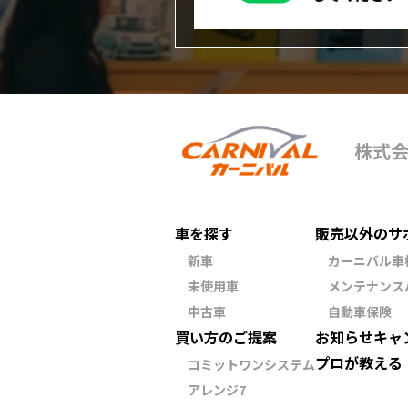
株式
車を探す
販売以外のサ
新車
カーニバル車
未使用車
メンテナンス
中古車
自動車保険
買い方のご提案
お知らせ
キャ
プロが教える
コミットワンシステム
アレンジ7