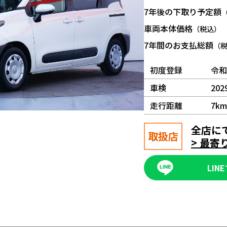
7年後の下取り予定額
車両本体価格
（税込）
7年間のお支払総額
（
初度登録
令和
車検
202
走行距離
7km
全店に
取扱店
> 最
LI