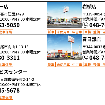
ー店
岩槻店
喜市江面1479
〒339-0054
:00~PM7:00
水曜定休
営業時間／AM1
53-5050
048-7
動車保険
新車
未使用車
中古車
車検
整備
春日部店
尾市向山1-13-13
〒344-0032
:00~PM7:00
水曜定休
営業時間／AM1
80-3311
048-7
動車保険
新車
未使用車
中古車
車検
整備
ビスセンター
日部市備後東2-14-2
:00~PM7:00
水曜定休
45-5678
動車保険