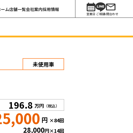
ホーム
店舗一覧
会社案内
採用情報
営業日
ご相談
お問合わせ
未使用車
196.8
万円
（税込）
25,000
円
×84回
28,000
円
×14回