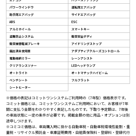
パワーウインドウ
運転席エアバッグ
助手席エアバッグ
サイドエアバッグ
ABS
ESC
アルミホイール
スマートキー
盗難防止システム
衝突安全ボディ
衝突被害軽減ブレーキ
アイドリングストップ
届出済未使用車
アダプティブクルーズコントロール
電動格納ミラー
レーンアシスト
クリアランスソナー
LEDヘッドランプ
オートライト
オートマチックハイビーム
ベンチシート
フルフラット
シートヒーター
※価格の表記はコミットワンシステムご利用時の（7年型）価格表示です。
コミット価格とは、コミットワンシステムご利用時において、お客様が7年
間に支払う金額をわかりやすく表記したものです。下取り予定額は、7年後
の車両状態に一定の条件が必要です。掲載金額の他に用品・オプションは別
途申しつけます。
※コミコミ価格は、車両購入時に掛かる自動車税・自動車税環境性能割・重
量税・リサイクル預託金・車庫証明費用・自賠責保険料・登録料・登録代行