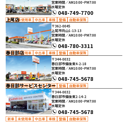
営業時間／AM10:00~PM7:00
水曜定休
048-749-7700
上尾店
新車
未使用車
中古車
車検
整備
自動車保険
〒362-0045
上尾市向山1-13-13
営業時間／AM10:00~PM7:00
水曜定休
048-780-3311
春日部店
新車
未使用車
中古車
車検
整備
自動車保険
〒344-0032
春日部市備後東4-2-18
営業時間／AM10:00~PM7:00
水曜定休
048-745-5678
春日部サービスセンター
新車
未使用車
中古車
車検
整備
自動車保険
〒344-0032
春日部市備後東2-14-2
営業時間／AM10:00~PM7:00
水曜定休
048-745-5678
新車
未使用車
中古車
車検
整備
自動車保険