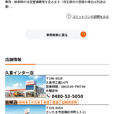
費用・納車時の法定整備費用を含みます（埼玉県外の登録の場合は別途必
要）。
コミットワンの説明をみる
車両検索に戻る
店舗情報
久喜インター店
〒346-0029
久喜市江面1479
営業時間／AM10:00~PM7:00
水曜定休
0480-53-5050
岩槻店
新車
未使用車
中古車
車検
整備
自動車保険
〒339-0054
さいたま市岩槻区仲町2-3-11