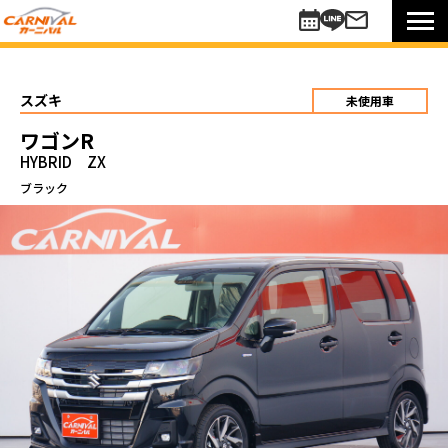
車を探す
新車
スズキ
未使用車
未使用車
ワゴンR
中古車
HYBRID ZX
買い方のご提案
ブラック
コミットワンシステム
アレンジ7
未使用車
リターンカー
販売以外のサポート
カーニバル車検
メンテナンスパック
自動車保険
お知らせキャンペーン情報