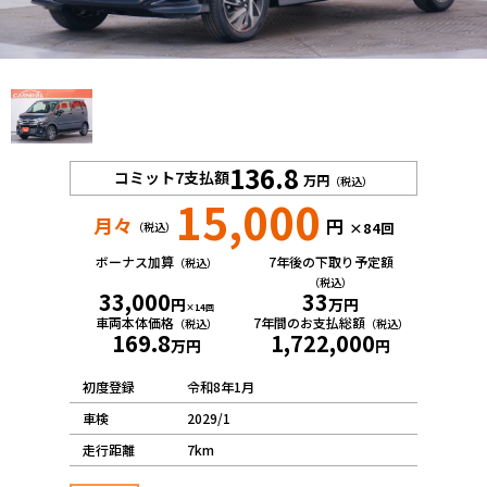
プロが教える「お役立ち情報」
ホーム
店舗一覧
久喜インター店
136.8
コミット7支払額
万円
（税込）
軽ワゴン春日部店
15,000
春日部サービスセンター
月々
円
×84回
（税込）
RV岩槻店
ボーナス加算
7年後の下取り予定額
（税込）
上尾店
（税込）
33,000
33
円
万円
会社案内
×14回
車両本体価格
7年間のお支払総額
（税込）
（税込）
169.8
1,722,000
採用情報
万円
円
初度登録
令和8年1月
車検
2029/1
走行距離
7km