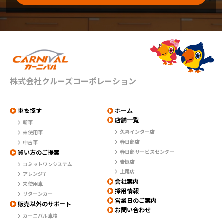
株式会社クルーズコーポレーション
車を探す
ホーム
店舗一覧
新車
久喜インター店
未使用車
春日部店
中古車
買い方のご提案
春日部サービスセンター
岩槻店
コミットワンシステム
上尾店
アレンジ7
会社案内
未使用車
採用情報
リターンカー
営業日のご案内
販売以外のサポート
お問い合わせ
カーニバル車検