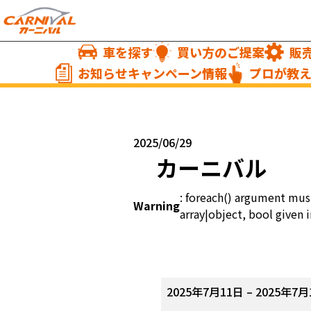
車を探す
買い方のご提案
販
お知らせキャンペーン情報
プロが教
2025/06/29
カーニバル 限
: foreach() argument mus
Warning
array|object, bool given i
2025年7月11日
–
2025年7月
カ