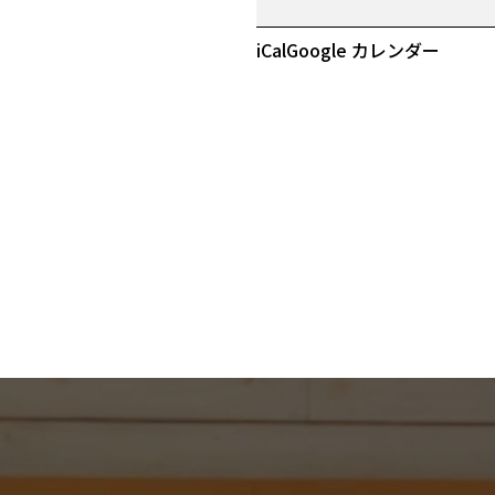
ー
ニ
iCal
Google カレンダー
バ
ル
限
定！
大
商
談
会！