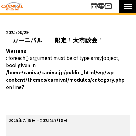
車を探す
新車
2025/06/29
未使用車
カーニバル 限定！大商談会！
中古車
Warning
買い方のご提案
: foreach() argument must be of type array|object,
コミットワンシステム
bool given in
アレンジ7
/home/caniva/caniva.jp/public_html/wp/wp-
content/themes/carnival/modules/category.php
未使用車
on line
7
リターンカー
販売以外のサポート
カーニバル車検
メンテナンスパック
2025年7月5日
–
2025年7月8日
自動車保険
カ
お知らせキャンペーン情報
ー