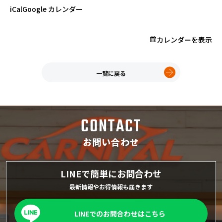
プロが教える「お役立ち情報」
ニ
iCal
Google カレンダー
バ
ル
カレンダーを表示
限
ホーム
定！
店舗一覧
大
久喜インター店
一覧に戻る
商
軽ワゴン春日部店
談
春日部サービスセンター
会！
RV岩槻店
CONTACT
上尾店
会社案内
お問い合わせ
採用情報
LINEで簡単にお問合わせ
最新情報やお得情報も届きます
LINEでのお問合わせはこちら