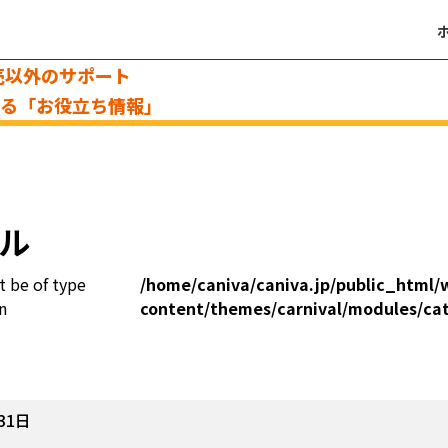
売以外のサポート
える「お役立ち情報」
ル
t be of type
/home/caniva/caniva.jp/public_html/
n
content/themes/carnival/modules/ca
31日