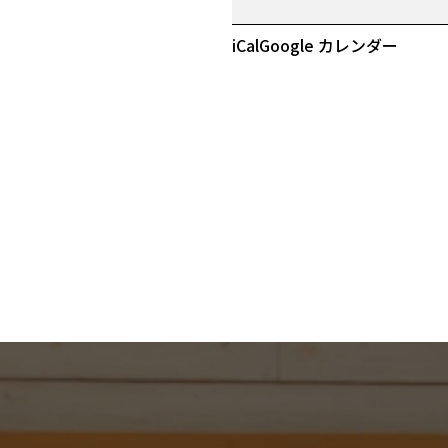
プ
ン
iCal
Google カレンダー
記
念
セ
ー
ル