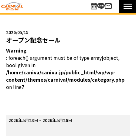
車を探す
新車
2026/05/15
未使用車
オープン記念セール
中古車
Warning
買い方のご提案
: foreach() argument must be of type array|object,
コミットワンシステム
bool given in
アレンジ7
/home/caniva/caniva.jp/public_html/wp/wp-
content/themes/carnival/modules/category.php
未使用車
on line
7
リターンカー
販売以外のサポート
カーニバル車検
メンテナンスパック
オ
2026年5月23日
–
2026年5月26日
自動車保険
ー
お知らせキャンペーン情報
プ