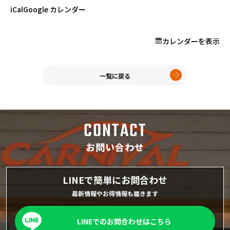
プロが教える「お役立ち情報」
ン
iCal
Google カレンダー
記
念
カレンダーを表示
セ
ホーム
ー
店舗一覧
ル
久喜インター店
一覧に戻る
軽ワゴン春日部店
春日部サービスセンター
RV岩槻店
CONTACT
上尾店
会社案内
お問い合わせ
採用情報
LINEで簡単にお問合わせ
最新情報やお得情報も届きます
LINEでのお問合わせはこちら