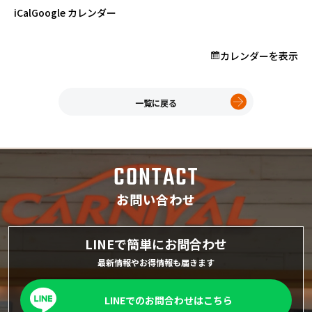
プロが教える「お役立ち情報」
iCal
Google カレンダー
カレンダーを表示
ホーム
店舗一覧
久喜インター店
一覧に戻る
軽ワゴン春日部店
春日部サービスセンター
RV岩槻店
CONTACT
上尾店
会社案内
お問い合わせ
採用情報
LINEで簡単にお問合わせ
最新情報やお得情報も届きます
LINEでのお問合わせはこちら