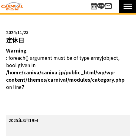
車を探す
新車
2024/11/23
未使用車
定休日
中古車
Warning
買い方のご提案
: foreach() argument must be of type array|object,
コミットワンシステム
bool given in
アレンジ7
/home/caniva/caniva.jp/public_html/wp/wp-
content/themes/carnival/modules/category.php
未使用車
on line
7
リターンカー
販売以外のサポート
カーニバル車検
メンテナンスパック
定
2025年3月19日
自動車保険
休
お知らせキャンペーン情報
日