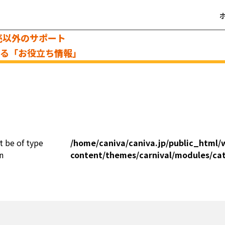
売以外のサポート
える「お役立ち情報」
t be of type
/home/caniva/caniva.jp/public_html/
n
content/themes/carnival/modules/ca