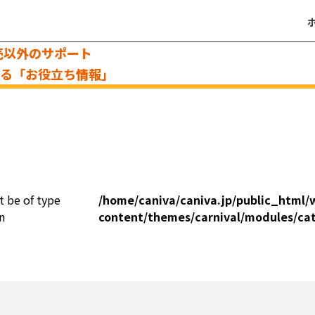
売以外のサポート
える「お役立ち情報」
t be of type
/home/caniva/caniva.jp/public_html/
n
content/themes/carnival/modules/ca