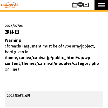
車を探す
新車
2025/07/06
未使用車
定休日
中古車
Warning
買い方のご提案
: foreach() argument must be of type array|object,
コミットワンシステム
bool given in
アレンジ7
/home/caniva/caniva.jp/public_html/wp/wp-
content/themes/carnival/modules/category.php
未使用車
on line
7
リターンカー
販売以外のサポート
カーニバル車検
メンテナンスパック
定
2025年9月10日
自動車保険
休
お知らせキャンペーン情報
日