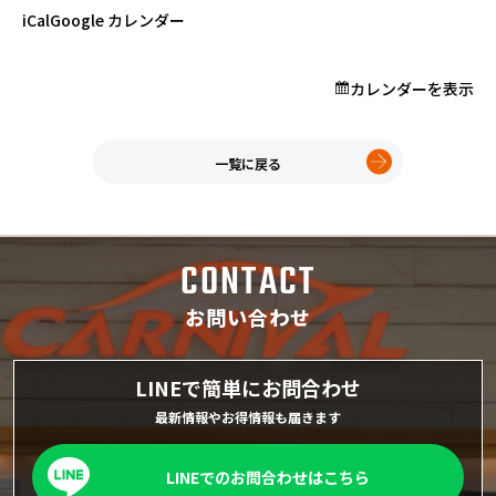
プロが教える「お役立ち情報」
iCal
Google カレンダー
カレンダーを表示
ホーム
店舗一覧
久喜インター店
一覧に戻る
軽ワゴン春日部店
春日部サービスセンター
RV岩槻店
CONTACT
上尾店
会社案内
お問い合わせ
採用情報
LINEで簡単にお問合わせ
最新情報やお得情報も届きます
LINEでのお問合わせはこちら