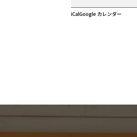
初
売
iCal
Google カレンダー
り