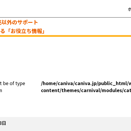
売以外のサポート
える「お役立ち情報」
t be of type
/home/caniva/caniva.jp/public_html/
n
content/themes/carnival/modules/ca
3日