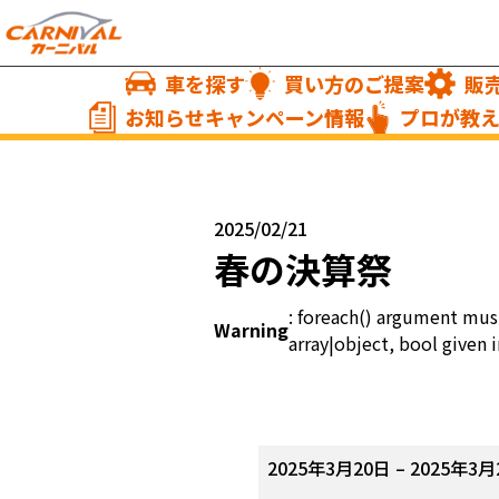
車を探す
買い方のご提案
販
お知らせキャンペーン情報
プロが教
2025/02/21
春の決算祭
: foreach() argument mus
Warning
array|object, bool given i
春
2025年3月20日
–
2025年3月
の