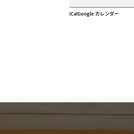
決
算
iCal
Google カレンダー
祭