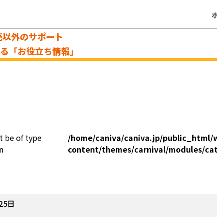
売以外のサポート
える「お役立ち情報」
t be of type
/home/caniva/caniva.jp/public_html/
n
content/themes/carnival/modules/ca
25日