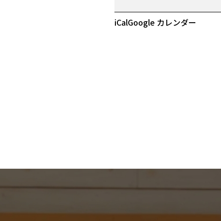
特
価
iCal
Google カレンダー
市