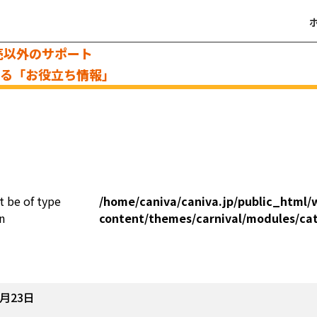
売以外のサポート
える「お役立ち情報」
t be of type
/home/caniva/caniva.jp/public_html/
n
content/themes/carnival/modules/ca
2月23日