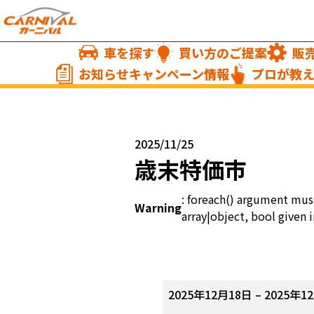
車を探す
買い方のご提案
販
お知らせキャンペーン情報
プロが教
2025/11/25
歳末特価市
: foreach() argument mus
Warning
array|object, bool given i
歳
2025年12月18日
–
2025年1
末