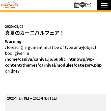
車を探す
新車
2025/08/08
未使用車
真夏のカーニバルフェア！
中古車
Warning
買い方のご提案
: foreach() argument must be of type array|object,
コミットワンシステム
bool given in
アレンジ7
/home/caniva/caniva.jp/public_html/wp/wp-
content/themes/carnival/modules/category.php
未使用車
on line
7
リターンカー
販売以外のサポート
カーニバル車検
メンテナンスパック
真
2025年8月8日
–
2025年8月12日
自動車保険
夏
お知らせキャンペーン情報
の