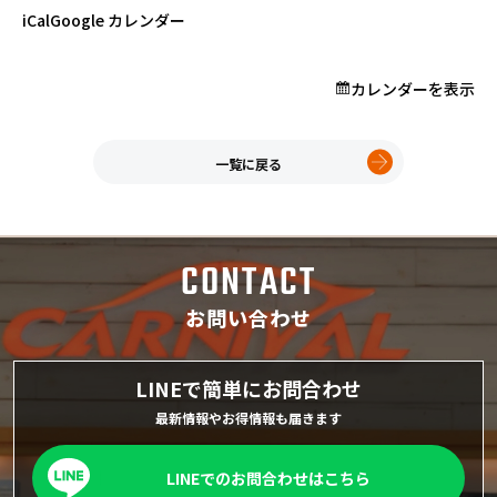
プロが教える「お役立ち情報」
カ
iCal
Google カレンダー
ー
ニ
カレンダーを表示
バ
ホーム
ル
店舗一覧
フ
久喜インター店
一覧に戻る
ェ
軽ワゴン春日部店
ア！
春日部サービスセンター
RV岩槻店
CONTACT
上尾店
会社案内
お問い合わせ
採用情報
LINEで簡単にお問合わせ
最新情報やお得情報も届きます
LINEでのお問合わせはこちら