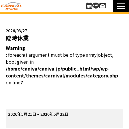
車を探す
新車
2026/03/27
未使用車
臨時休業
中古車
Warning
買い方のご提案
: foreach() argument must be of type array|object,
コミットワンシステム
bool given in
アレンジ7
/home/caniva/caniva.jp/public_html/wp/wp-
content/themes/carnival/modules/category.php
未使用車
on line
7
リターンカー
販売以外のサポート
カーニバル車検
メンテナンスパック
臨
2026年5月21日
–
2026年5月22日
自動車保険
時
お知らせキャンペーン情報
休