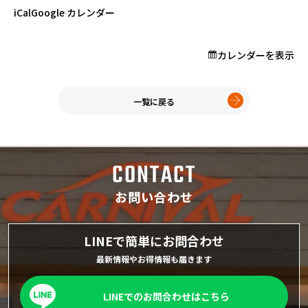
プロが教える「お役立ち情報」
業
iCal
Google カレンダー
カレンダーを表示
ホーム
店舗一覧
久喜インター店
一覧に戻る
軽ワゴン春日部店
春日部サービスセンター
RV岩槻店
CONTACT
上尾店
会社案内
お問い合わせ
採用情報
LINEで簡単にお問合わせ
最新情報やお得情報も届きます
LINEでのお問合わせはこちら