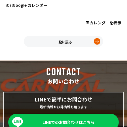
プロが教える「お役立ち情報」
台
iCal
Google カレンダー
か
ら
カレンダーを表示
買
ホーム
え
店舗一覧
る！
久喜インター店
一覧に戻る
軽
軽ワゴン春日部店
未
春日部サービスセンター
使
RV岩槻店
用
CONTACT
車
上尾店
セ
会社案内
お問い合わせ
ー
採用情報
ル
LINEで簡単にお問合わせ
最新情報やお得情報も届きます
LINEでのお問合わせはこちら