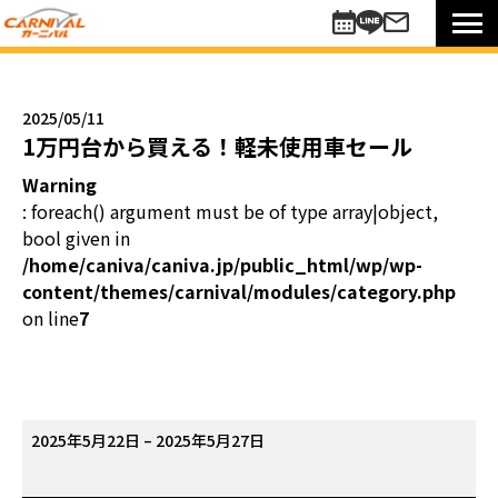
車を探す
新車
2025/05/11
未使用車
1万円台から買える！軽未使用車セール
中古車
Warning
買い方のご提案
: foreach() argument must be of type array|object,
コミットワンシステム
bool given in
アレンジ7
/home/caniva/caniva.jp/public_html/wp/wp-
content/themes/carnival/modules/category.php
未使用車
on line
7
リターンカー
販売以外のサポート
カーニバル車検
メンテナンスパック
1
2025年5月22日
–
2025年5月27日
自動車保険
万
お知らせキャンペーン情報
円