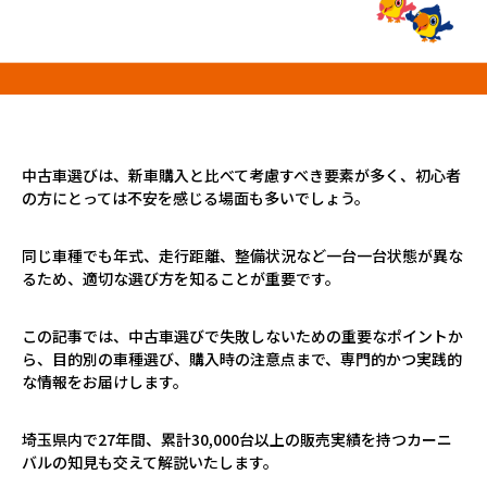
プロが教える「お役立ち情報」
ホーム
店舗一覧
久喜インター店
中古車選びは、新車購入と比べて考慮すべき要素が多く、初心者
軽ワゴン春日部店
の方にとっては不安を感じる場面も多いでしょう。
春日部サービスセンター
RV岩槻店
同じ車種でも年式、走行距離、整備状況など一台一台状態が異な
上尾店
るため、適切な選び方を知ることが重要です。
会社案内
この記事では、中古車選びで失敗しないための重要なポイントか
採用情報
ら、目的別の車種選び、購入時の注意点まで、専門的かつ実践的
な情報をお届けします。
埼玉県内で27年間、累計30,000台以上の販売実績を持つカーニ
バルの知見も交えて解説いたします。