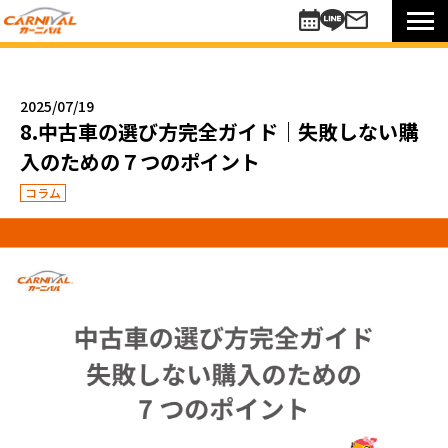
車を探す
新車
2025/07/19
未使用車
8.中古車の選び方完全ガイド｜失敗しない購
中古車
入のための７つのポイント
買い方のご提案
コラム
コミットワンシステム
アレンジ7
未使用車
リターンカー
販売以外のサポート
カーニバル車検
メンテナンスパック
自動車保険
お知らせキャンペーン情報