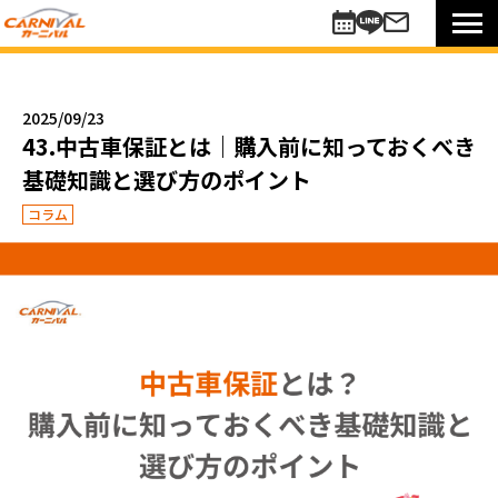
車を探す
新車
2025/09/23
未使用車
43.中古車保証とは｜購入前に知っておくべき
中古車
基礎知識と選び方のポイント
買い方のご提案
コラム
コミットワンシステム
アレンジ7
未使用車
リターンカー
販売以外のサポート
カーニバル車検
メンテナンスパック
自動車保険
お知らせキャンペーン情報