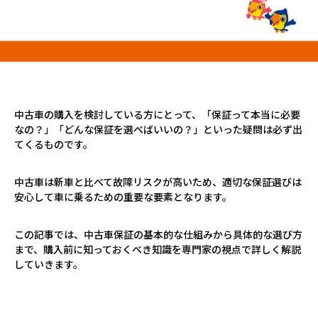
プロが教える「お役立ち情報」
ホーム
店舗一覧
久喜インター店
中古車の購入を検討している方にとって、「保証って本当に必要
軽ワゴン春日部店
なの？」「どんな保証を選べばいいの？」といった疑問は必ず出
春日部サービスセンター
てくるものです。
RV岩槻店
上尾店
中古車は新車と比べて故障リスクが高いため、適切な保証選びは
安心して車に乗るための重要な要素となります。
会社案内
採用情報
この記事では、中古車保証の基本的な仕組みから具体的な選び方
まで、購入前に知っておくべき知識を専門家の視点で詳しく解説
していきます。