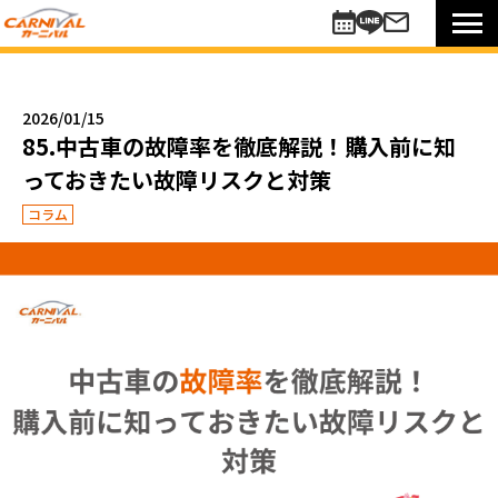
車を探す
新車
2026/01/15
未使用車
85.中古車の故障率を徹底解説！購入前に知
中古車
っておきたい故障リスクと対策
買い方のご提案
コラム
コミットワンシステム
アレンジ7
未使用車
リターンカー
販売以外のサポート
カーニバル車検
メンテナンスパック
自動車保険
お知らせキャンペーン情報