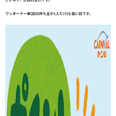
ワンオーナー車
(
前の持ち主が
1
人だけ
)
も狙い目です。