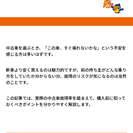
プロが教える「お役立ち情報」
ホーム
店舗一覧
久喜インター店
中古車を選ぶとき、「この車、すぐ壊れないかな」という不安を
軽ワゴン春日部店
感じる方は多いはずです。
春日部サービスセンター
RV岩槻店
新車より安く買えるのは魅力的ですが、前の持ち主がどんな乗り
上尾店
方をしていたか分からない分、故障のリスクが気になるのは当然
のことです。
会社案内
採用情報
この記事では、実際の中古車故障率を踏まえて、購入前に知って
おくべきポイントを分かりやすく解説します。