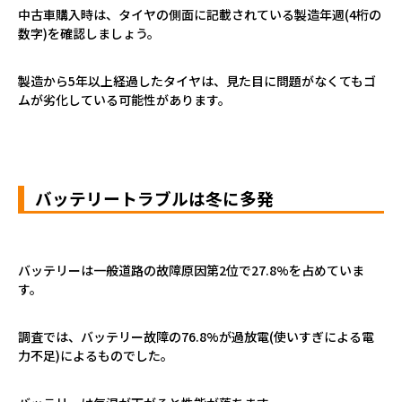
中古車購入時は、タイヤの側面に記載されている製造年週
(4
桁の
数字
)
を確認しましょう。
製造から
5
年以上経過したタイヤは、見た目に問題がなくてもゴ
ムが劣化している可能性があります。
バッテリートラブルは冬に多発
バッテリーは一般道路の故障原因第
2
位で
27.8%
を占めていま
す。
調査では、バッテリー故障の
76.8%
が過放電
(
使いすぎによる電
力不足
)
によるものでした。