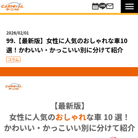
車を探す
新車
2026/02/01
未使用車
99.【最新版】女性に人気のおしゃれな車10
中古車
選！かわいい・かっこいい別に分けて紹介
買い方のご提案
コラム
コミットワンシステム
アレンジ7
未使用車
リターンカー
販売以外のサポート
カーニバル車検
メンテナンスパック
自動車保険
お知らせキャンペーン情報