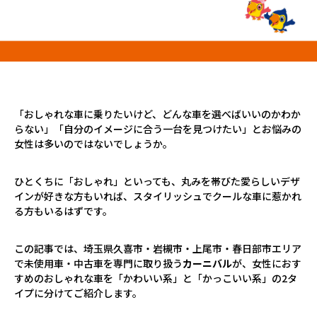
プロが教える「お役立ち情報」
ホーム
店舗一覧
久喜インター店
「おしゃれな車に乗りたいけど、どんな車を選べばいいのかわか
軽ワゴン春日部店
らない」「自分のイメージに合う一台を見つけたい」とお悩みの
春日部サービスセンター
女性は多いのではないでしょうか。
RV岩槻店
上尾店
ひとくちに「おしゃれ」といっても、丸みを帯びた愛らしいデザ
インが好きな方もいれば、スタイリッシュでクールな車に惹かれ
会社案内
る方もいるはずです。
採用情報
この記事では、埼玉県久喜市・岩槻市・上尾市・春日部市エリア
で未使用車・中古車を専門に取り扱う
カーニバル
が、女性におす
すめのおしゃれな車を「かわいい系」と「かっこいい系」の
2
タ
イプに分けてご紹介します。