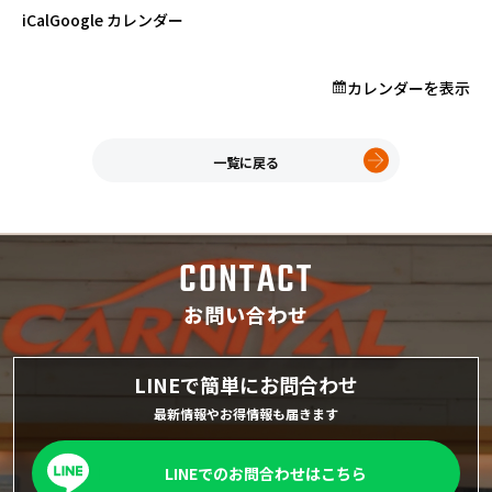
プロが教える「お役立ち情報」
iCal
Google カレンダー
カレンダーを表示
ホーム
店舗一覧
久喜インター店
一覧に戻る
軽ワゴン春日部店
春日部サービスセンター
RV岩槻店
CONTACT
上尾店
会社案内
お問い合わせ
採用情報
LINEで簡単にお問合わせ
最新情報やお得情報も届きます
LINEでのお問合わせはこちら