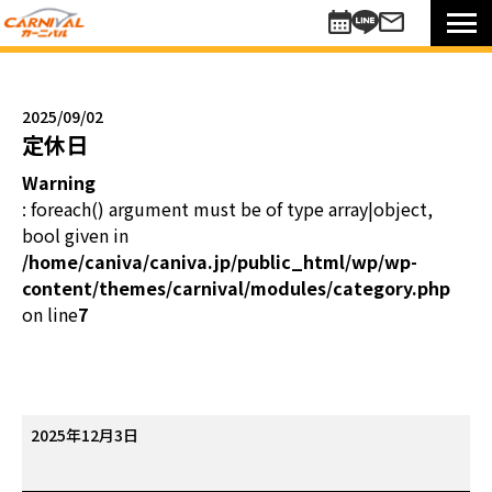
車を探す
新車
2025/09/02
未使用車
定休日
中古車
Warning
買い方のご提案
: foreach() argument must be of type array|object,
コミットワンシステム
bool given in
アレンジ7
/home/caniva/caniva.jp/public_html/wp/wp-
content/themes/carnival/modules/category.php
未使用車
on line
7
リターンカー
販売以外のサポート
カーニバル車検
メンテナンスパック
定
2025年12月3日
自動車保険
休
お知らせキャンペーン情報
日