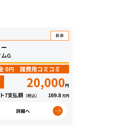
新車
ミー
タムG
金 0
諸費用コミコミ
円
20,000
々
円
ト7支払額
169.8
（税込）
万円
詳細へ