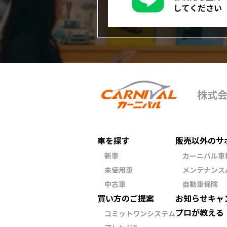
してください
株式
車を探す
販売以外のサ
新車
カーニバル車
未使用車
メンテナンス
中古車
自動車保険
買い方のご提案
お知らせ
キャ
プロが教える
コミットワンシステム