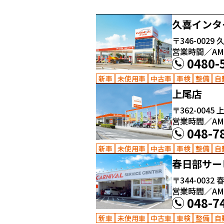
久喜インタ
〒346-0029
久
営業時間／AM10
0480-
新車
未使用車
中古車
車検
整備
自
上尾店
〒362-0045
上
営業時間／AM10
048-7
新車
未使用車
中古車
車検
整備
自
春日部サー
〒344-0032
春
営業時間／AM10
048-7
新車
未使用車
中古車
車検
整備
自