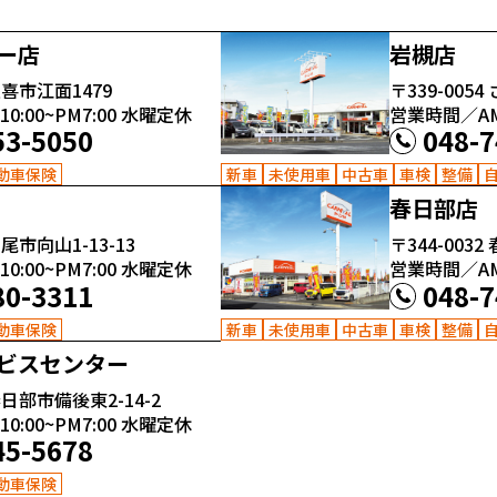
ー店
岩槻店
喜市江面1479
〒339-0054
:00~PM7:00
水曜定休
営業時間／AM1
53-5050
048-7
動車保険
新車
未使用車
中古車
車検
整備
春日部店
尾市向山1-13-13
〒344-0032
:00~PM7:00
水曜定休
営業時間／AM1
80-3311
048-7
動車保険
新車
未使用車
中古車
車検
整備
ビスセンター
日部市備後東2-14-2
:00~PM7:00
水曜定休
45-5678
動車保険