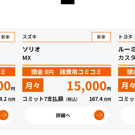
スズキ
トヨタ
新車
新車
ソリオ
ルー
MX
カス
ミ
頭金 0
諸費用コミコミ
頭
円
00
15,000
月々
月
円
円
4.2
コミット7支払額
167.4
コミッ
（税込）
万円
万円
詳細へ