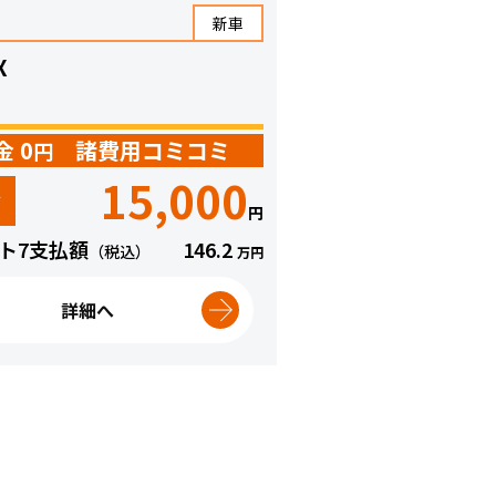
新車
X
金 0
諸費用コミコミ
円
15,000
々
円
ト7支払額
146.2
（税込）
万円
詳細へ