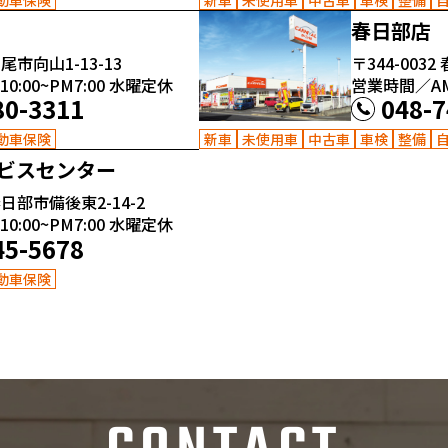
春日部店
尾市向山1-13-13
〒344-0032
:00~PM7:00
水曜定休
営業時間／AM1
80-3311
048-7
動車保険
新車
未使用車
中古車
車検
整備
ビスセンター
日部市備後東2-14-2
:00~PM7:00
水曜定休
45-5678
動車保険