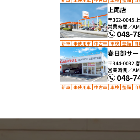
上尾店
〒362-0045
上
営業時間／AM10
048-7
新車
未使用車
中古車
車検
整備
自
春日部サー
〒344-0032
春
営業時間／AM10
048-7
新車
未使用車
中古車
車検
整備
自