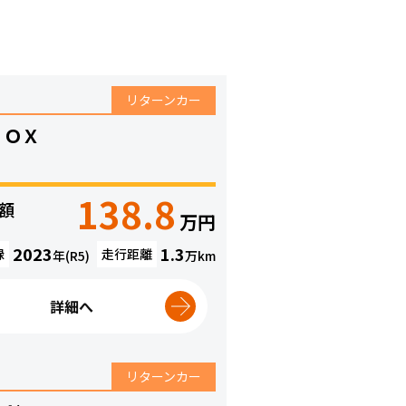
リターンカー
ＢＯＸ
138.8
額
万円
）
2023
1.3
録
走行距離
年(R5)
万
km
詳細へ
リターンカー