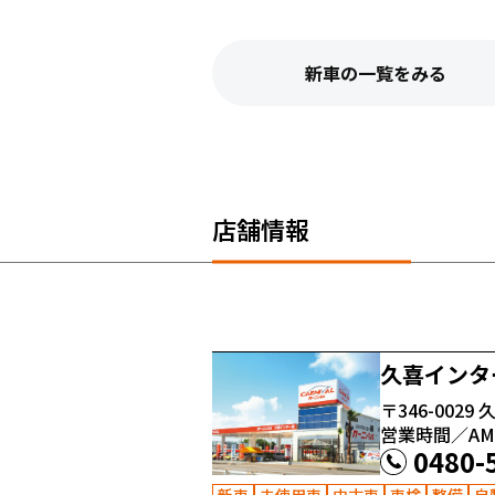
新車の一覧をみる
店舗情報
久喜インタ
〒346-0029
久
営業時間／AM10
0480-
新車
未使用車
中古車
車検
整備
自