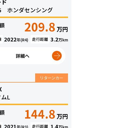
ード
G ホンダセンシング
209.8
額
万円
）
2022
3.2
録
走行距離
年(R4)
万
km
詳細へ
リターンカー
X
ムL
144.8
額
万円
）
2021
1.4
録
走行距離
年(R3)
万
km