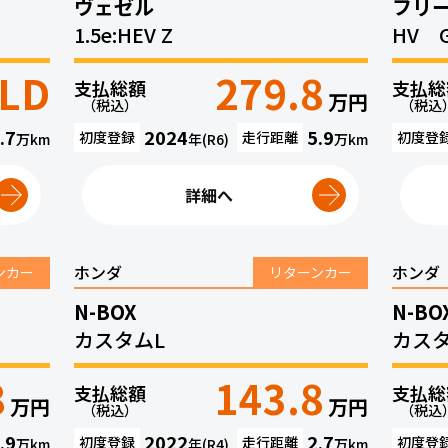
ヴェゼル
フリ
1.5e:HEV Z
HV 
LD
279.8
支払総額
支払総
万円
（税込）
（税込
.7
2024
5.9
初度登録
走行距離
初度登
万
km
年(R6)
万
km
詳細へ
ホンダ
ホンダ
ンカー
リターンカー
N-BOX
N-BO
カスタムL
カスタ
8
143.8
支払総額
支払総
万円
万円
（税込）
（税込
.9
2022
2.7
初度登録
走行距離
初度登
万
km
年(R4)
万
km