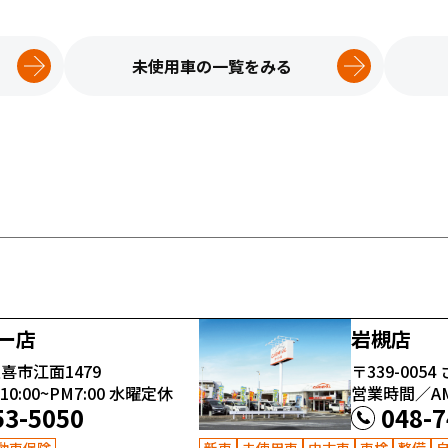
未使用車の一覧をみる
ー店
岩槻店
喜市江面1479
〒339-0054
:00~PM7:00
水曜定休
営業時間／AM1
53-5050
048-7
動車保険
新車
未使用車
中古車
車検
整備