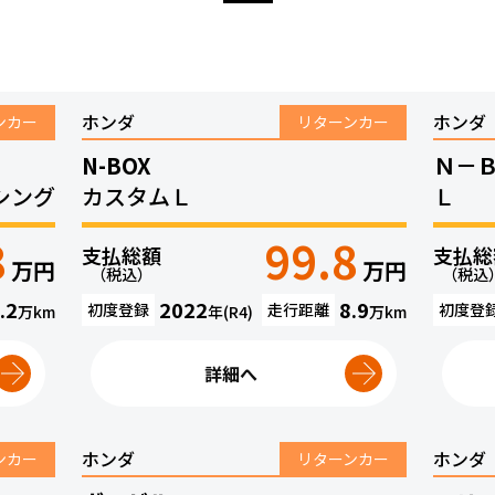
ホンダ
ホンダ
ンカー
リターンカー
N-BOX
Ｎ－
シング
カスタムＬ
Ｌ
8
99.8
支払総額
支払総
万円
万円
（税込）
（税込
.2
2022
8.9
初度登録
走行距離
初度登
万
km
年(R4)
万
km
詳細へ
ホンダ
ホンダ
ンカー
リターンカー