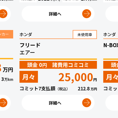
詳細へ
ホンダ
ホンダ
ンカー
未使用車
フリード
N-BO
エアー
8
頭金 0
諸費用コミコミ
頭
円
万円
25,000
月々
月
3
万
km
円
コミット7支払額
212.8
コミッ
（税込）
万円
詳細へ