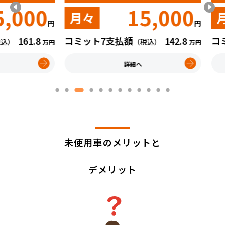
000
15,000
月々
月々
円
円
161.8
コミット7支払額
142.8
コミット
（税込）
万円
万円
詳細へ
未使用車のメリットと
デメリット