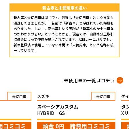
プロが教える「お役立ち情報」
新古車と未使用車の違い
新古車と未使用車は同じです。最近は「未使用車」という言葉も
浸透してきましたが、一昔前は「新古車」と呼ばれていた時期も
ホーム
ありました。しかし、新古車という表現が「新車なのか中古車な
店舗一覧
のかわかりづらい」ということから、現在では、自動車公正取引
協議会によって使用が禁止されています。以降カーニバルでも、
久喜インター店
新車登録済で使用していない車両は「未使用車」という名称に統
軽ワゴン春日部店
一しています。
春日部サービスセンター
RV岩槻店
上尾店
未使用車の一覧はコチラ
会社案内
採用情報
スズキ
ダイハツ
未使用車
未使用車
スペーシアカスタム
タント
HYBRID GS
Xリミテ
ミコミ
頭金 0
諸費用コミコミ
頭金 
円