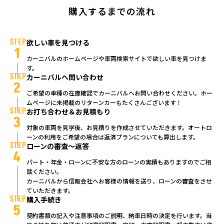
購入するまでの流れ
STEP
欲しい車を見つける
1
カーニバルのホームページや車両検索サイトで欲しい車を見つけま
す。
STEP
カーニバルへ問い合わせ
2
ご希望の車種の在庫確認でカーニバルへお問い合わせください。ホー
ムページに未掲載のリターンカーもたくさんございます！
STEP
お打ち合わせ＆お見積もり
3
対象の車両を見学後、お見積りを作成させていただきます。オートロ
ーンの利用をご希望の場合は返済プランについても算出します。
STEP
ローンの審査～返答
4
パート・年金・ローンに不安な方のローンの実績もありますのでご相
談ください。
カーニバルから信販会社へお客様の情報を送り、ローンの審査をさせ
ていただきます。
STEP
購入手続き
5
契約書類の記入や注意事項のご説明、納車日時の決定を行います。当