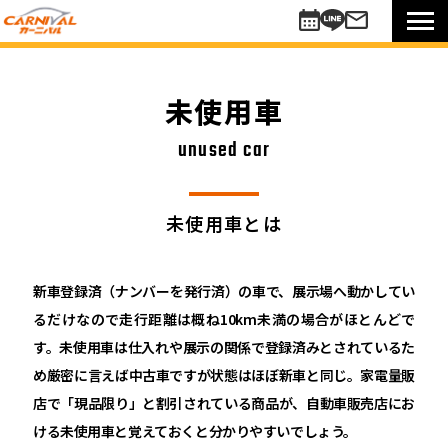
車を探す
新車
未使用車
未使用車
中古車
unused car
買い方のご提案
コミットワンシステム
未使用車とは
アレンジ7
未使用車
リターンカー
新車登録済（ナンバーを発行済）の車で、展示場へ動かしてい
販売以外のサポート
るだけなので走行距離は概ね10km未満の場合がほとんどで
カーニバル車検
す。未使用車は仕入れや展示の関係で登録済みとされているた
メンテナンスパック
め厳密に言えば中古車ですが状態はほぼ新車と同じ。家電量販
自動車保険
店で「現品限り」と割引されている商品が、自動車販売店にお
お知らせキャンペーン情報
ける未使用車と覚えておくと分かりやすいでしょう。