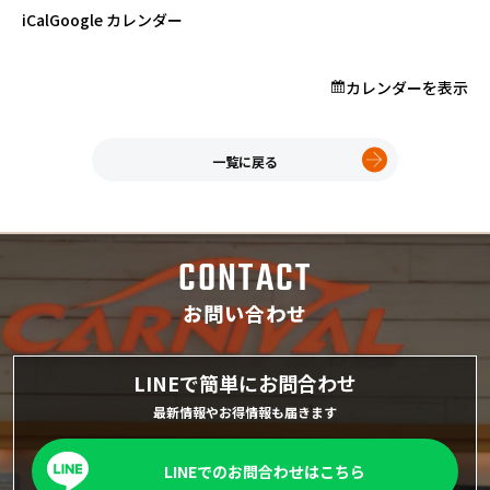
プロが教える「お役立ち情報」
iCal
Google カレンダー
カレンダーを表示
ホーム
店舗一覧
久喜インター店
一覧に戻る
軽ワゴン春日部店
春日部サービスセンター
RV岩槻店
CONTACT
上尾店
会社案内
お問い合わせ
採用情報
LINEで簡単にお問合わせ
最新情報やお得情報も届きます
LINEでのお問合わせはこちら