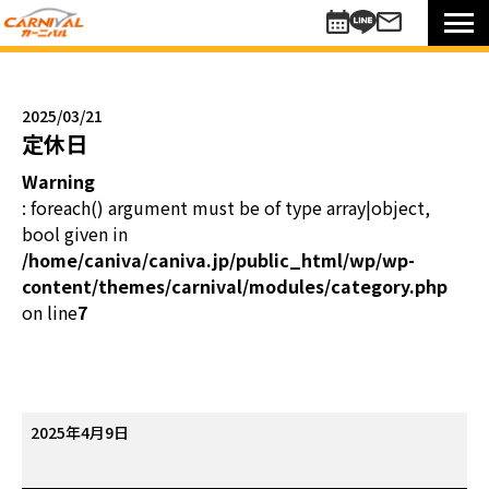
車を探す
新車
2025/03/21
未使用車
定休日
中古車
Warning
買い方のご提案
: foreach() argument must be of type array|object,
コミットワンシステム
bool given in
アレンジ7
/home/caniva/caniva.jp/public_html/wp/wp-
content/themes/carnival/modules/category.php
未使用車
on line
7
リターンカー
販売以外のサポート
カーニバル車検
メンテナンスパック
定
2025年4月9日
自動車保険
休
お知らせキャンペーン情報
日