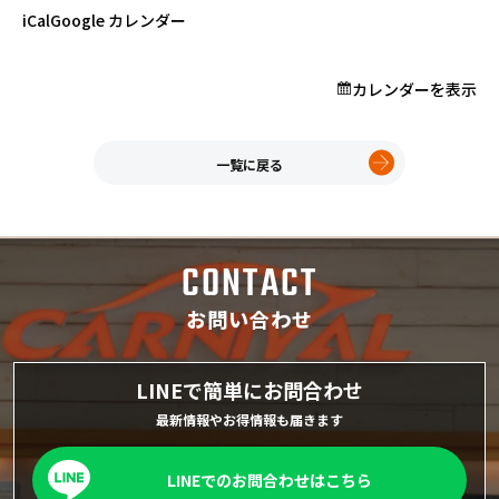
プロが教える「お役立ち情報」
売
iCal
Google カレンダー
り
カレンダーを表示
ホーム
店舗一覧
久喜インター店
一覧に戻る
軽ワゴン春日部店
春日部サービスセンター
RV岩槻店
CONTACT
上尾店
会社案内
お問い合わせ
採用情報
LINEで簡単にお問合わせ
最新情報やお得情報も届きます
LINEでのお問合わせはこちら