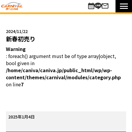
車を探す
新車
2024/11/22
未使用車
新春初売り
中古車
Warning
買い方のご提案
: foreach() argument must be of type array|object,
コミットワンシステム
bool given in
アレンジ7
/home/caniva/caniva.jp/public_html/wp/wp-
content/themes/carnival/modules/category.php
未使用車
on line
7
リターンカー
販売以外のサポート
カーニバル車検
メンテナンスパック
新
2025年1月4日
自動車保険
春
お知らせキャンペーン情報
初