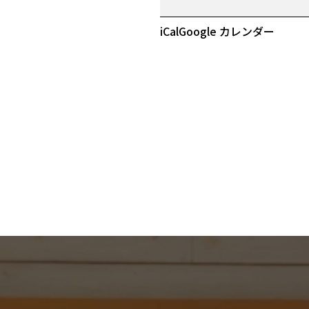
初
売
iCal
Google カレンダー
り