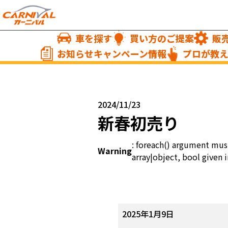
車を探す
買い方のご提案
販
お知らせキャンペーン情報
プロが教
2024/11/23
新春初売り
: foreach() argument mus
Warning
array|object, bool given i
新
2025年1月9日
春