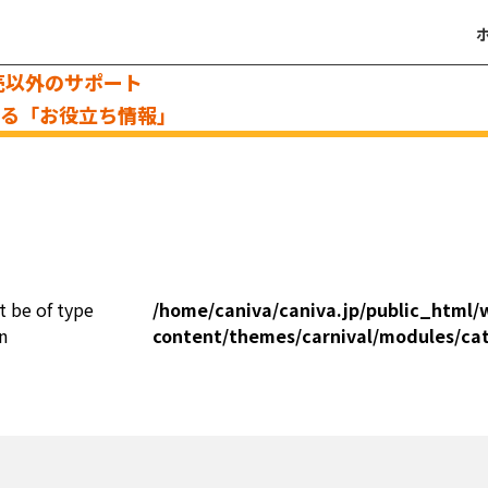
売以外のサポート
える「お役立ち情報」
t be of type
/home/caniva/caniva.jp/public_html/
n
content/themes/carnival/modules/ca