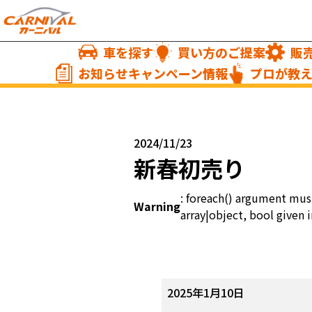
車を探す
買い方のご提案
販
お知らせキャンペーン情報
プロが教
2024/11/23
新春初売り
: foreach() argument mus
Warning
array|object, bool given i
新
2025年1月10日
春