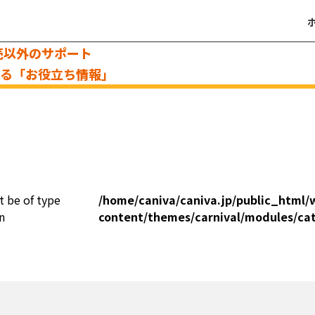
売以外のサポート
える「お役立ち情報」
t be of type
/home/caniva/caniva.jp/public_html/
n
content/themes/carnival/modules/ca