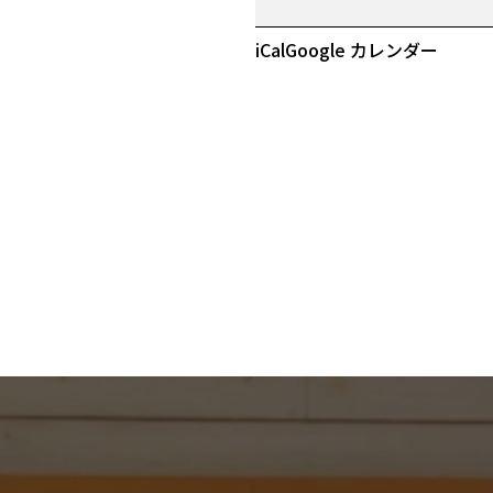
初
売
iCal
Google カレンダー
り