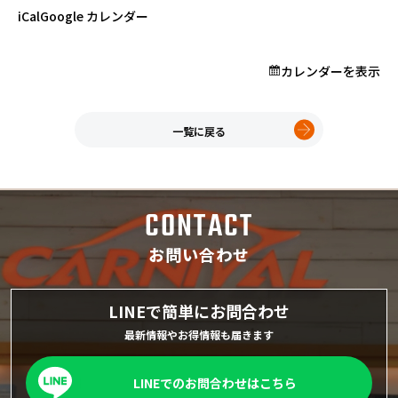
プロが教える「お役立ち情報」
業
iCal
Google カレンダー
カレンダーを表示
ホーム
店舗一覧
久喜インター店
一覧に戻る
軽ワゴン春日部店
春日部サービスセンター
RV岩槻店
CONTACT
上尾店
会社案内
お問い合わせ
採用情報
LINEで簡単にお問合わせ
最新情報やお得情報も届きます
LINEでのお問合わせはこちら