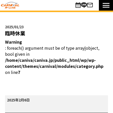
車を探す
新車
2025/01/23
未使用車
臨時休業
中古車
Warning
買い方のご提案
: foreach() argument must be of type array|object,
コミットワンシステム
bool given in
アレンジ7
/home/caniva/caniva.jp/public_html/wp/wp-
content/themes/carnival/modules/category.php
未使用車
on line
7
リターンカー
販売以外のサポート
カーニバル車検
メンテナンスパック
臨
2025年2月6日
自動車保険
時
お知らせキャンペーン情報
休