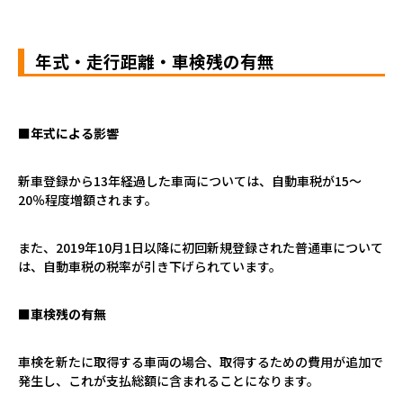
年式・走行距離・車検残の有無
■年式による影響
新車登録から
13
年経過した車両については、自動車税が
15
～
20
％程度増額されます。
また、
2019
年
10
月
1
日以降に初回新規登録された普通車について
は、自動車税の税率が引き下げられています。
■車検残の有無
車検を新たに取得する車両の場合、取得するための費用が追加で
発生し、これが支払総額に含まれることになります。