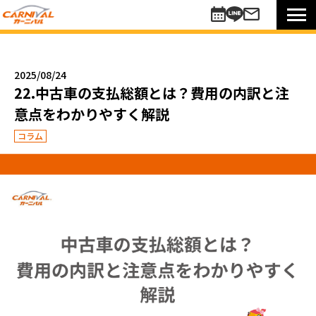
車を探す
新車
2025/08/24
未使用車
22.中古車の支払総額とは？費用の内訳と注
中古車
意点をわかりやすく解説
買い方のご提案
コラム
コミットワンシステム
アレンジ7
未使用車
リターンカー
販売以外のサポート
カーニバル車検
メンテナンスパック
自動車保険
お知らせキャンペーン情報