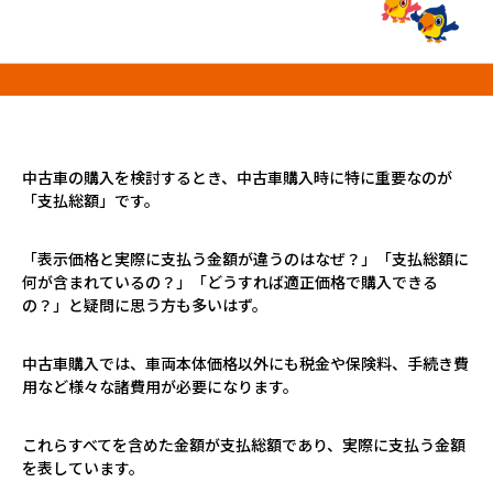
プロが教える「お役立ち情報」
ホーム
店舗一覧
久喜インター店
中古車の購入を検討するとき、中古車購入時に特に重要なのが
軽ワゴン春日部店
「支払総額」です。
春日部サービスセンター
RV岩槻店
「表示価格と実際に支払う金額が違うのはなぜ？」「支払総額に
上尾店
何が含まれているの？」「どうすれば適正価格で購入できる
の？」と疑問に思う方も多いはず。
会社案内
採用情報
中古車購入では、車両本体価格以外にも税金や保険料、手続き費
用など様々な諸費用が必要になります。
これらすべてを含めた金額が支払総額であり、実際に支払う金額
を表しています。