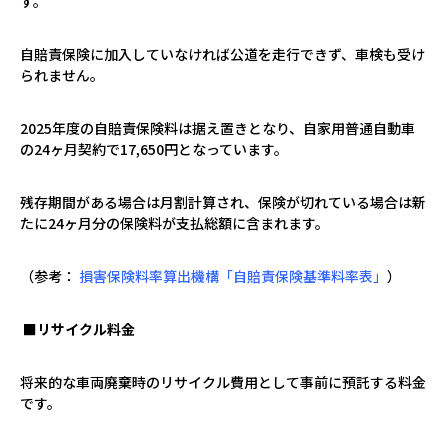
す。
自賠責保険に加入していなければ公道を走行できず、車検も受け
られません。
2025
年度の自賠責保険料は据え置きとなり、自家用普通自動車
の
24
ヶ月契約で
17,650
円となっています。
残存期間がある場合は月割計算され、保険が切れている場合は新
たに
24
ヶ月分の保険料が支払総額に含まれます。
（参考：
損害保険料率算出機構「自賠責保険基準料率表」
）
■
リサイクル料金
将来的な車両廃棄時のリサイクル費用として事前に預託する料金
です。