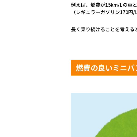
例えば、燃費が
15km/L
の車
（レギュラーガソリン
170
円
/
長く乗り続けることを考える
燃費の良いミニバ