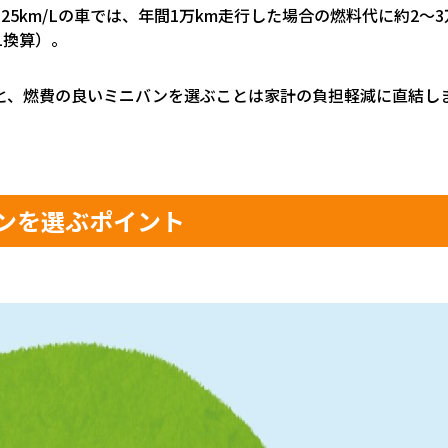
と
25km/L
の車では、年間
1
万
km
走行した場合の燃料代に約
2
～
3
L
換算）。
と、燃費の良いミニバンを選ぶことは家計の負担軽減に直結し
ンを選ぶポイント